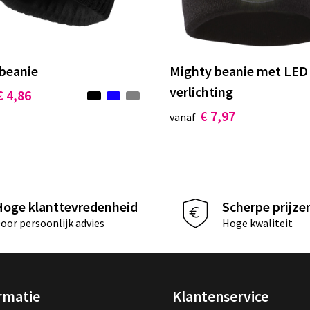
 beanie
Mighty beanie met LED
verlichting
€ 4,86
€ 7,97
vanaf
Hoge klanttevredenheid
Scherpe prijze
oor persoonlijk advies
Hoge kwaliteit
rmatie
Klantenservice