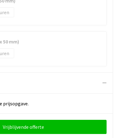
 50 mm)
uren
 x 50 mm)
uren
e prijsopgave.
Vrijblijvende offerte