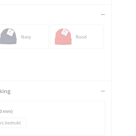
Navy
Rood
king
50 mm)
rs bedrukt