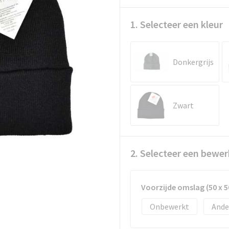
1. Selecteer een kleur
Donkergrijs
Zwart
2. Selecteer een bewer
Voorzijde omslag (50 x 
Onbewerkt
Ande