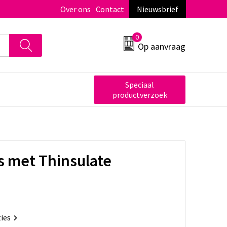
Over ons
Contact
Nieuwsbrief
0
Op aanvraag
Speciaal
productverzoek
 met Thinsulate
ties