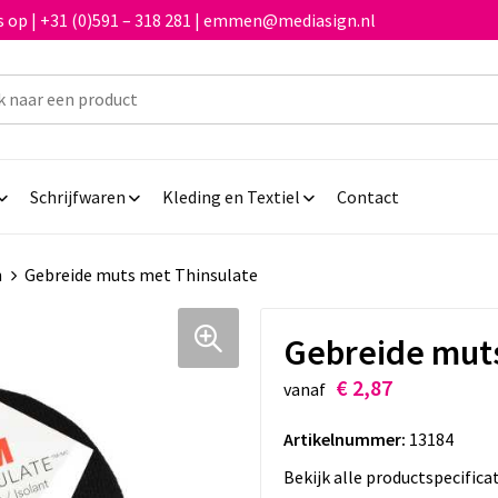
 op | +31 (0)591 – 318 281 | emmen@mediasign.nl
Schrijfwaren
Kleding en Textiel
Contact
n
Gebreide muts met Thinsulate
Gebreide muts
€ 2,87
vanaf
Artikelnummer:
13184
Bekijk alle productspecifica