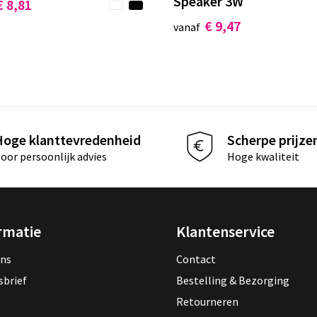
Speaker 3W
€ 8,81
€ 9,47
vanaf
Hoge klanttevredenheid
Scherpe prijze
oor persoonlijk advies
Hoge kwaliteit
rmatie
Klantenservice
ons
Contact
sbrief
Bestelling & Bezorging
Retourneren