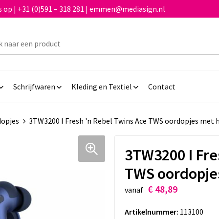
 op | +31 (0)591 – 318 281 | emmen@mediasign.nl
Schrijfwaren
Kleding en Textiel
Contact
dopjes
3TW3200 I Fresh 'n Rebel Twins Ace TWS oordopjes met 
3TW3200 I Fre
TWS oordopje
€ 48,89
vanaf
Artikelnummer:
113100