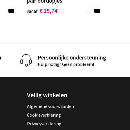
pair oordopjes
€ 15,74
vanaf
n
Persoonlijke ondersteuning
Hulp nodig? Geen probleem!
Veilig winkelen
Algemene voorwaarden
Cookieverklaring
Privacyverklaring