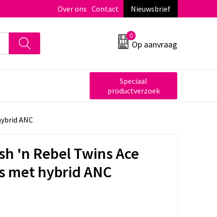
Over ons
Contact
Nieuwsbrief
0
Op aanvraag
Speciaal
productverzoek
hybrid ANC
sh 'n Rebel Twins Ace
s met hybrid ANC