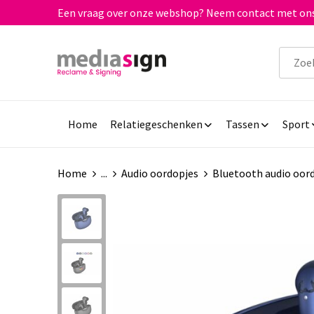
Een vraag over onze webshop? Neem contact met ons
Home
Relatiegeschenken
Tassen
Sport
Home
...
Audio oordopjes
Bluetooth audio oor