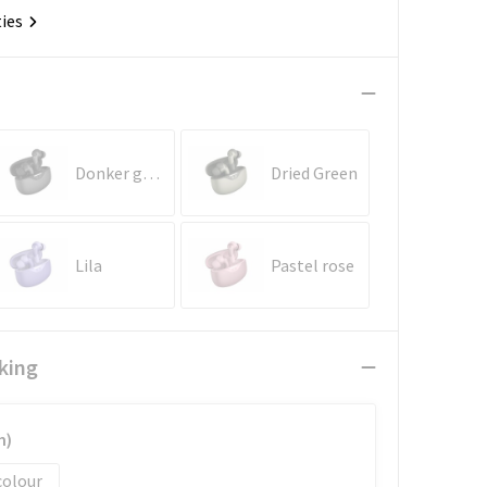
ties
Donker gun metal
Dried Green
Lila
Pastel rose
king
m)
colour