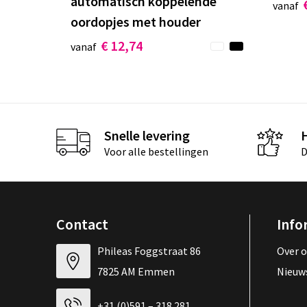
automatisch koppelende
vanaf
oordopjes met houder
€ 12,74
vanaf
Snelle levering
Voor alle bestellingen
D
Contact
Info
Phileas Foggstraat 86
Over 
7825 AM Emmen
Nieuw
+31 (0)591 – 318 281