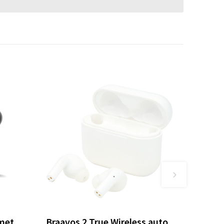
 met
Braavos 2 True Wireless auto