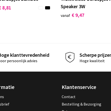
Speaker 3W
€ 8,81
€ 9,47
vanaf
Hoge klanttevredenheid
Scherpe prijze
oor persoonlijk advies
Hoge kwaliteit
rmatie
Klantenservice
ons
Contact
sbrief
Bestelling & Bezorging