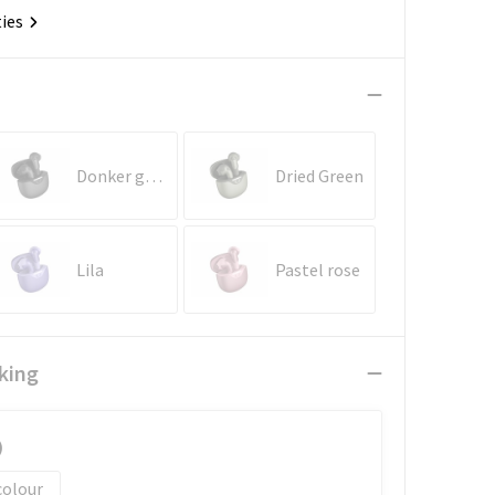
ties
Donker gun metal
Dried Green
Lila
Pastel rose
king
)
colour