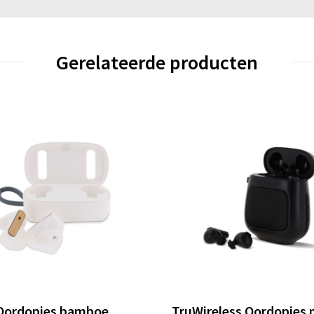
Gerelateerde producten
Oordopjes bamboe
TruWireless Oordopjes