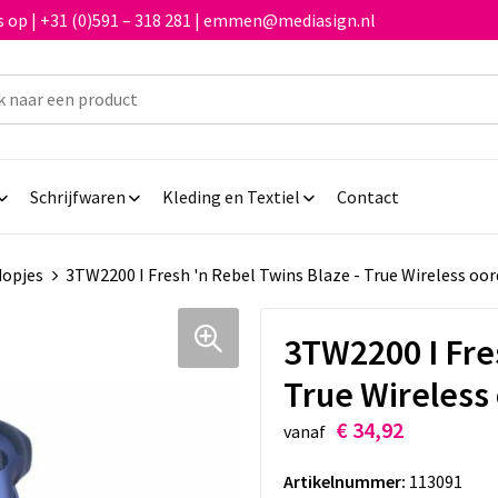
 op | +31 (0)591 – 318 281 | emmen@mediasign.nl
Schrijfwaren
Kleding en Textiel
Contact
dopjes
3TW2200 I Fresh 'n Rebel Twins Blaze - True Wireless o
3TW2200 I Fres
True Wireless
€ 34,92
vanaf
Artikelnummer:
113091