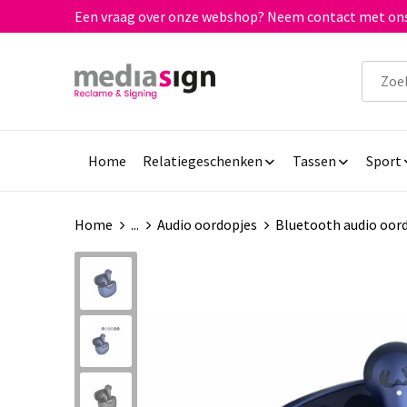
Een vraag over onze webshop? Neem contact met ons
Home
Relatiegeschenken
Tassen
Sport
Home
...
Audio oordopjes
Bluetooth audio oor