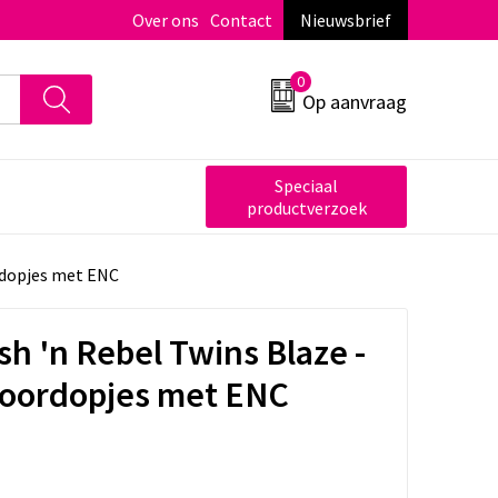
Over ons
Contact
Nieuwsbrief
0
Op aanvraag
Speciaal
productverzoek
ordopjes met ENC
h 'n Rebel Twins Blaze -
 oordopjes met ENC