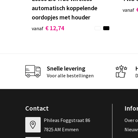
automatisch koppelende
vanaf
oordopjes met houder
€ 12,74
vanaf
Snelle levering
Voor alle bestellingen
D
Contact
Info
Phileas Foggstraat 86
Over 
7825 AM Emmen
Nieuw