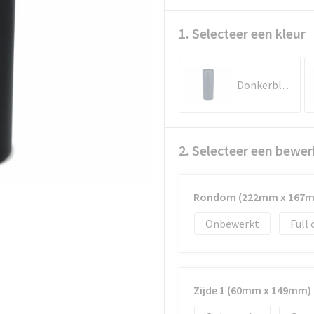
1. Selecteer een kleur
Donkerblauw
2. Selecteer een bewer
Rondom (222mm x 167
Onbewerkt
Full 
Zijde 1 (60mm x 149mm)