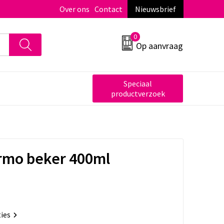
Over ons
Contact
Nieuwsbrief
0
Op aanvraag
Speciaal
productverzoek
rmo beker 400ml
ties