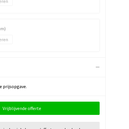
eren
mm)
eren
e prijsopgave.
Vrijblijvende offerte