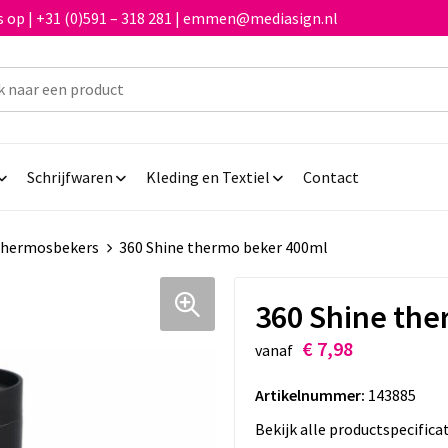
 op | +31 (0)591 – 318 281 | emmen@mediasign.nl
Schrijfwaren
Kleding en Textiel
Contact
hermosbekers
360 Shine thermo beker 400ml
360 Shine the
€ 7,98
vanaf
Artikelnummer:
143885
Bekijk alle productspecifica