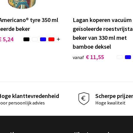
 Americano® tyre 350 ml
Lagan koperen vacuüm
leerde beker
geïsoleerde roestvrijsta
beker van 330 ml met
€ 5,24
bamboe deksel
€ 11,55
vanaf
Hoge klanttevredenheid
Scherpe prijze
oor persoonlijk advies
Hoge kwaliteit