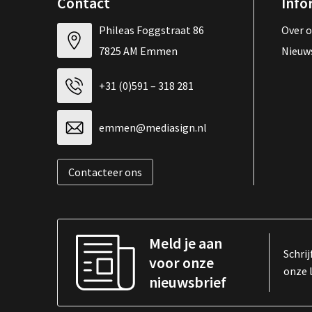
Contact
Info
Phileas Foggstraat 86
Over 
7825 AM Emmen
Nieuw
+31 (0)591 – 318 281
emmen@mediasign.nl
Contacteer ons
Meld je aan
Schrij
voor onze
onze 
nieuwsbrief