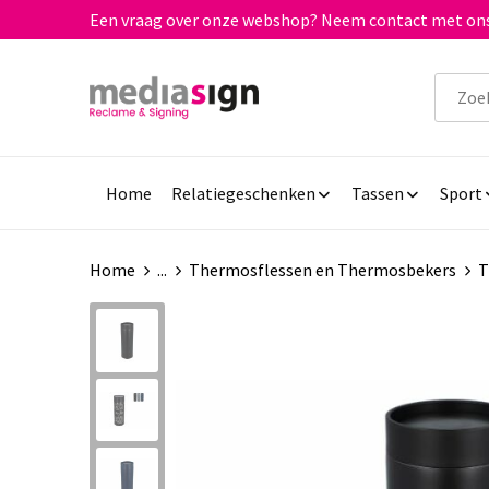
Een vraag over onze webshop? Neem contact met ons
Home
Relatiegeschenken
Tassen
Sport
Home
...
Thermosflessen en Thermosbekers
T