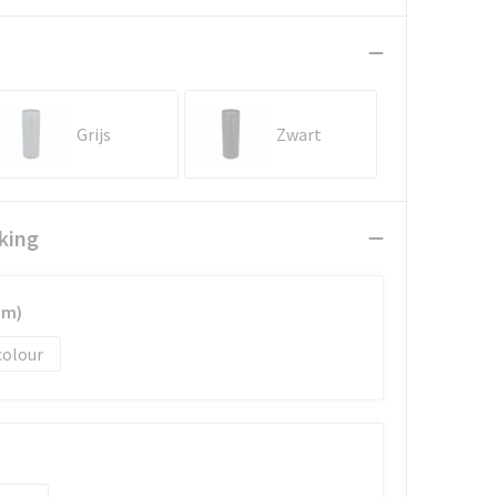
Grijs
Zwart
king
mm)
colour