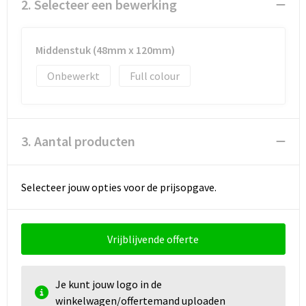
Documententassen
2. Selecteer een bewerking
Koeltassen en Koelboxen
Middenstuk (48mm x 120mm)
Toilettassen
Onbewerkt
Full colour
Goodiebags
3. Aantal producten
Selecteer jouw opties voor de prijsopgave.
Vrijblijvende offerte
Je kunt jouw logo in de
winkelwagen/offertemand uploaden