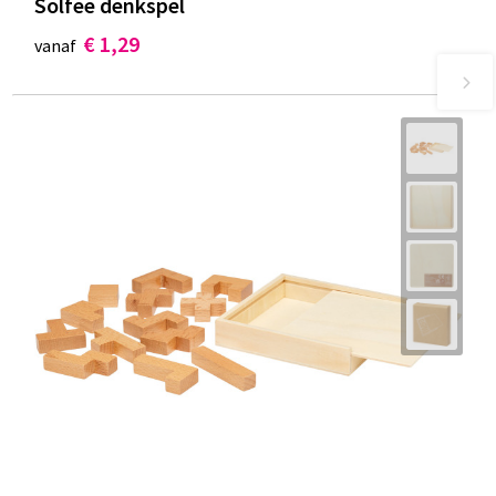
Solfee denkspel
€ 1,29
vanaf