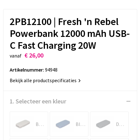
Kinderen, Peuters en Baby's
Schoudertassen
Klokken, horloges en weerstations
Boodschappentassen
2PB12100 | Fresh 'n Rebel
Powerbank 12000 mAh USB-
Persoonlijke verzorging
Opvouwbare tassen
C Fast Charging 20W
Spellen voor binnen en buiten
Katoenen draagtassen
€ 26,00
vanaf
Anti-stress
Schoenentassen
Artikelnummer:
94948
Koffers en Trolleys
Bekijk alle productspecificaties
Matrozentassen
1. Selecteer een kleur
Laptop hoezen en tassen
Beige
Blauw
Donker Grijs
Accessoires voor tassen