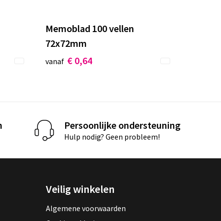
Memoblad 100 vellen
72x72mm
€ 0,64
vanaf
n
Persoonlijke ondersteuning
Hulp nodig? Geen probleem!
Veilig winkelen
Algemene voorwaarden