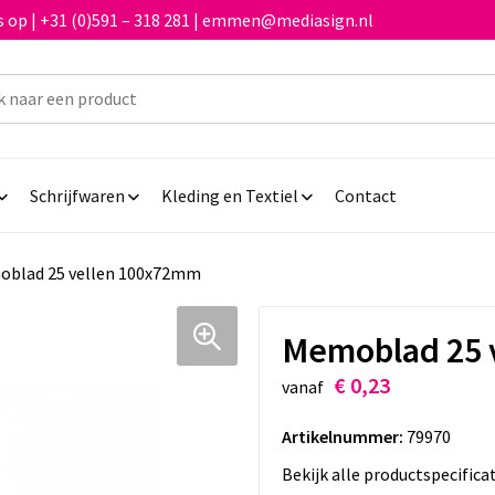
 op | +31 (0)591 – 318 281 | emmen@mediasign.nl
Schrijfwaren
Kleding en Textiel
Contact
blad 25 vellen 100x72mm
Memoblad 25 
€ 0,23
vanaf
Artikelnummer:
79970
Bekijk alle productspecifica