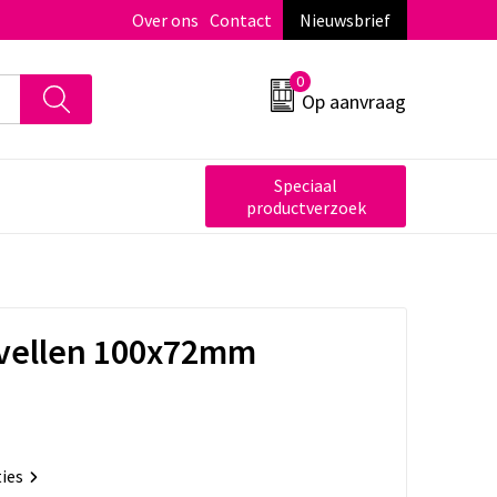
Over ons
Contact
Nieuwsbrief
0
Op aanvraag
Speciaal
productverzoek
vellen 100x72mm
ties