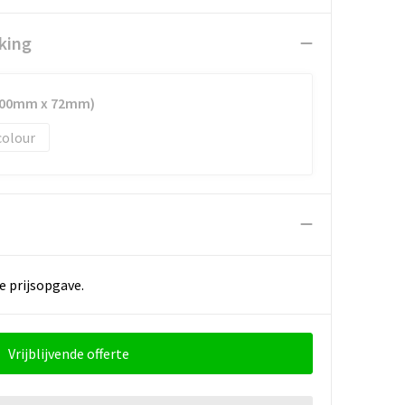
king
(100mm x 72mm)
colour
e prijsopgave.
Vrijblijvende offerte