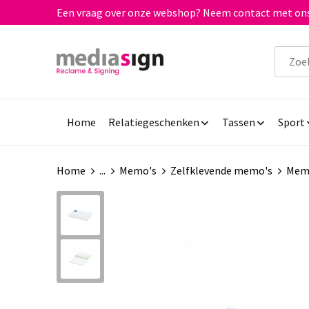
Een vraag over onze webshop? Neem contact met ons
Home
Relatiegeschenken
Tassen
Sport
Home
...
Memo's
Zelfklevende memo's
Memo