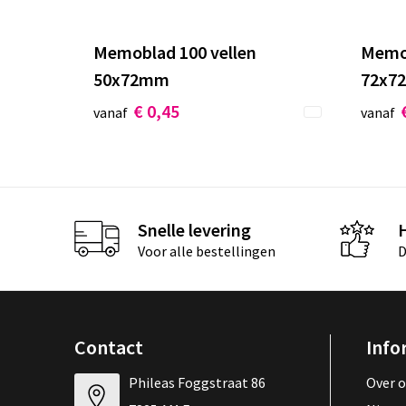
Memoblad 100 vellen
Memob
50x72mm
72x7
€ 0,45
vanaf
vanaf
Snelle levering
Voor alle bestellingen
D
Contact
Info
Phileas Foggstraat 86
Over 