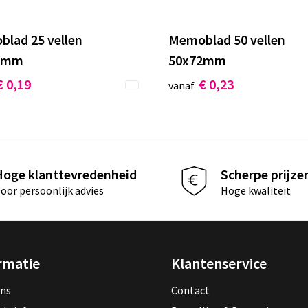
lad 25 vellen
Memoblad 50 vellen
2mm
50x72mm
€ 0,19
€ 0,23
vanaf
Hoge klanttevredenheid
Scherpe prijze
oor persoonlijk advies
Hoge kwaliteit
rmatie
Klantenservice
ons
Contact