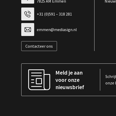
7825 AM Emmen
Nieuw
+31 (0)591 – 318 281
emmen@mediasign.nl
Contacteer ons
Meld je aan
Schrij
voor onze
onze 
nieuwsbrief