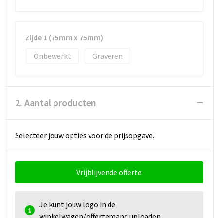
Documententassen
Koeltassen en Koelboxen
Zijde 1 (75mm x 75mm)
Toilettassen
Onbewerkt
Graveren
Goodiebags
2. Aantal producten
Selecteer jouw opties voor de prijsopgave.
Vrijblijvende offerte
Je kunt jouw logo in de
winkelwagen/offertemand uploaden