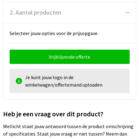
Documententassen
2. Aantal producten
Koeltassen en Koelboxen
Toilettassen
Selecteer jouw opties voor de prijsopgave.
Goodiebags
Vrijblijvende offerte
Je kunt jouw logo in de
winkelwagen/offertemand uploaden
Heb je een vraag over dit product?
Wellicht staat jouw antwoord tussen de product omschrijving
of specificaties. Staat jouw vraag er niet tussen? Neem dan